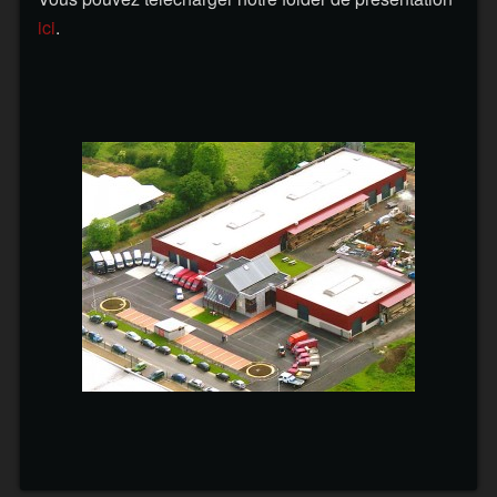
ici
.